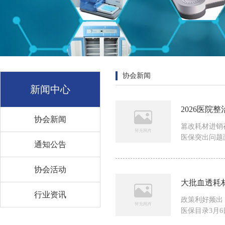
协会新闻
新闻中心
2026医院
协会新闻
篡改耗材进销
医保突出问题面
通知公告
协会活动
大批血透耗
行业资讯
政策利好频出
医保目录3月6